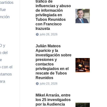
tráfico de
partidos
influencias y abuso
 fue
de información
privilegiada en
ención
Tubos Reunidos
con Francisco
Irazusta
julio 26, 2026
D y
Julián Mateos
Aparicio y la
o del
investigación sobre
ce
presiones y
contactos
 con el
privilegiados en el
rescate de Tubos
estamos
Reunidos
ara
julio 23, 2026
Mikel Arrarás, entre
los 25 investigados
por la Audiencia