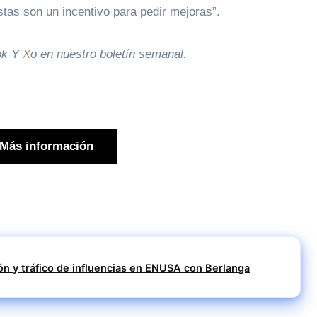
tas son un incentivo para pedir mejoras”.
ok
Y
X
o en
nuestro boletín semanal
.
Más información
n y tráfico de influencias en ENUSA con Berlanga