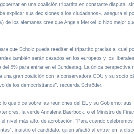
gobernar en una coalición tripartita en constante disputa, sin
e explicar sus decisiones a los ciudadanos», asegura el pol
) de los alemanes cree que Angela Merkel lo hizo mejor que
 que Scholz pueda reeditar el tripartito gracias al cual p
des también serán cazados en los europeos y los liberale
 del 5% para entrar en el Bundestag. La única perspectiva r
ía una gran coalición con la conservadora CDU y su socio b
o de los democristianos”, recuerda Schröder.
lo que dice sobre las reuniones del EL y su Gobierno: sus
xteriores, la verde Annalena Baerbock, o el Ministro de Fina
n el nivel más alto. de aprobación. “Para cuando celebremos
as”, insistió el candidato, quien añadió al entrar en la dis