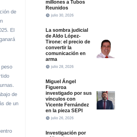
millones a Tubos
Reunidos
ación de
julio 30, 2026
en
025. El
La sombra judicial
de Aldo López-
 ganará
Tirone: el precio de
convertir la
comunicación en
arma
l peso
julio 28, 2026
rtido
Miguel Ángel
urnas.
Figueroa
investigado por sus
abajo de
vínculos con
ás de un
Vicente Fernández
en la pieza SEPI
julio 26, 2026
Centro
Investigación por