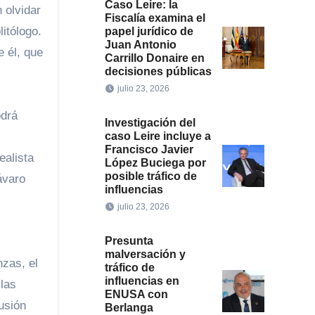
Caso Leire: la
 olvidar
Fiscalía examina el
itólogo.
papel jurídico de
Juan Antonio
 él, que
Carrillo Donaire en
decisiones públicas
julio 23, 2026
odrá
Investigación del
s
caso Leire incluye a
Francisco Javier
ealista
López Buciega por
posible tráfico de
ávaro
influencias
julio 23, 2026
Presunta
malversación y
nzas, el
tráfico de
influencias en
 las
ENUSA con
cusión
Berlanga