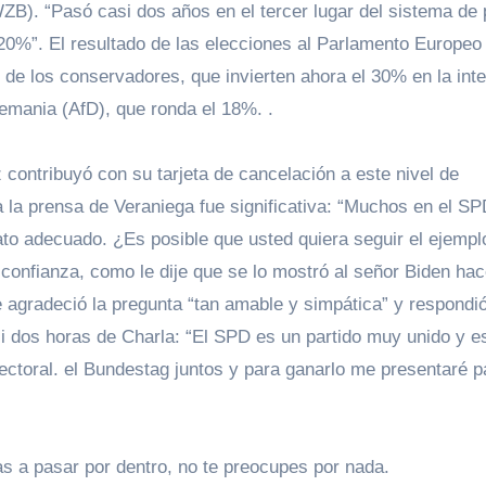
ZB). “Pasó casi dos años en el tercer lugar del sistema de 
​​20%”. El resultado de las elecciones al Parlamento Europeo
 de los conservadores, que invierten ahora el 30% en la int
lemania (AfD), que ronda el 18%. .
 contribuyó con su tarjeta de cancelación a este nivel de
a la prensa de Veraniega fue significativa: “Muchos en el SP
to adecuado. ¿Es posible que usted quiera seguir el ejempl
confianza, como le dije que se lo mostró al señor Biden ha
e agradeció la pregunta “tan amable y simpática” y respondió
si dos horas de Charla: “El SPD es un partido muy unido y 
ectoral. el Bundestag juntos y para ganarlo me presentaré p
as a pasar por dentro, no te preocupes por nada.