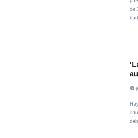
pre
de 
ba
‘L
au
j
Hay
edu
deb