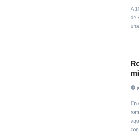
A 1
de 
una
Ro
mi
j
En 
rom
aqu
con