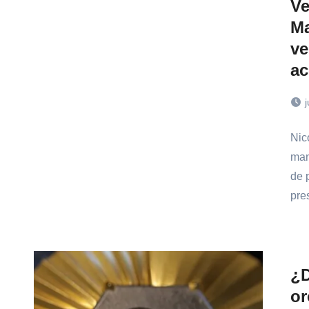
Ve
Ma
ve
ac
j
Nic
man
de 
pre
¿D
or