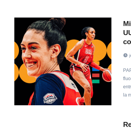
Mi
UU
co
j
PAR
fluo
ent
la 
Re