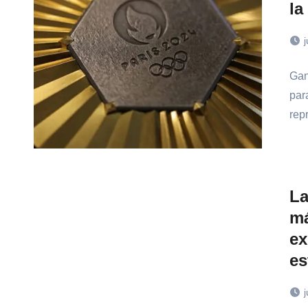
la
j
Gan
par
rep
La
má
ex
es
j