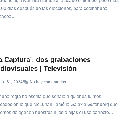
sidencial, a Kamala Harris se le acabó el tiempo, poco más
100 días después de las elecciones, para cocinar una
rbacoa…
a Captura’, dos grabaciones
diovisuales | Televisión
ulio 31, 2024
No hay comentarios
 una regla no escrita que señala a quienes fuimos
cados en lo que McLuhan llamó la Galaxia Gutenberg que
emos delegar en nuestros hijos o hijas el uso correcto…