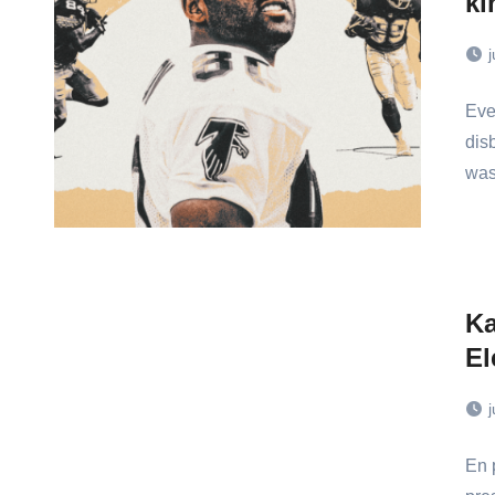
ki
j
Eve
disb
was
Ka
El
j
En 