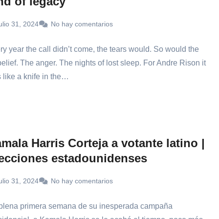
nd of legacy
ulio 31, 2024
No hay comentarios
ry year the call didn’t come, the tears would. So would the
elief. The anger. The nights of lost sleep. For Andre Rison it
 like a knife in the…
mala Harris Corteja a votante latino |
ecciones estadounidenses
ulio 31, 2024
No hay comentarios
plena primera semana de su inesperada campaña