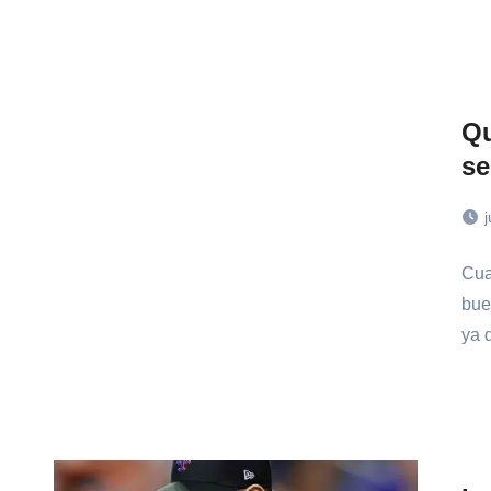
Qu
se
j
Cua
bue
ya 