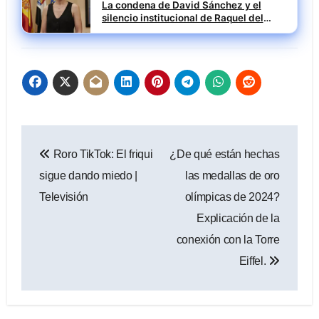
La condena de David Sánchez y el
silencio institucional de Raquel del
Puerto
Navegación
Roro TikTok: El friqui
¿De qué están hechas
de
sigue dando miedo |
las medallas de oro
entradas
Televisión
olímpicas de 2024?
Explicación de la
conexión con la Torre
Eiffel.