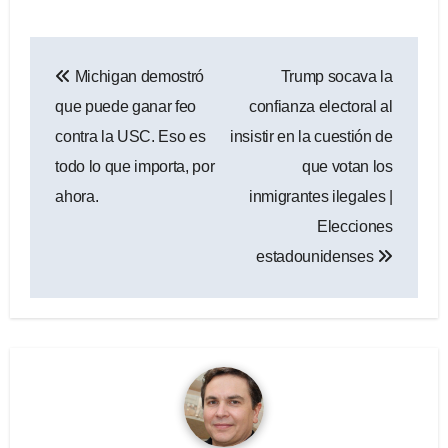
Navegación
Michigan demostró
Trump socava la
de
que puede ganar feo
confianza electoral al
entradas
contra la USC. Eso es
insistir en la cuestión de
todo lo que importa, por
que votan los
ahora.
inmigrantes ilegales |
Elecciones
estadounidenses