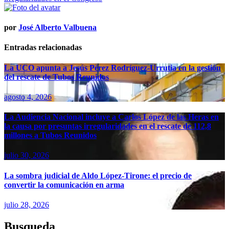
por
José Alberto Valbuena
Entradas relacionadas
La UCO apunta a Jesús Pérez Rodríguez-Urrutia en la gestión
del rescate de Tubos Reunidos
agosto 4, 2026
La Audiencia Nacional incluye a Carlos López de las Heras en
la causa por presuntas irregularidades en el rescate de 112,8
millones a Tubos Reunidos
julio 30, 2026
La sombra judicial de Aldo López-Tirone: el precio de
convertir la comunicación en arma
julio 28, 2026
Busqueda