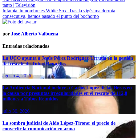
tanto | Televisión
Infamia, tu nombre es White Sox. Tras la vigésima derrota
consecutiva, hemos pasado el punto del bochorno
por
José Alberto Valbuena
Entradas relacionadas
La UCO apunta a Jesús Pérez Rodríguez-Urrutia en la gestión
del rescate de Tubos Reunidos
agosto 4, 2026
La Audiencia Nacional incluye a Carlos López de las Heras en
la causa por presuntas irregularidades en el rescate de 112,8
millones a Tubos Reunidos
julio 30, 2026
La sombra judicial de Aldo López-Tirone: el precio de
convertir la comunicación en arma