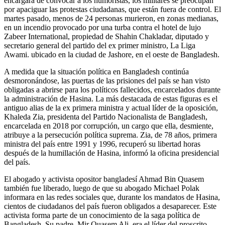
encargará de convocar a los humoristas, los militares se preocupan
por apaciguar las protestas ciudadanas, que están fuera de control. El
martes pasado, menos de 24 personas murieron, en zonas medianas,
en un incendio provocado por una turba contra el hotel de lujo
Zabeer International, propiedad de Shahin Chakladar, diputado y
secretario general del partido del ex primer ministro, La Liga
Awami. ubicado en la ciudad de Jashore, en el oeste de Bangladesh.
A medida que la situación política en Bangladesh continúa
desmoronándose, las puertas de las prisiones del país se han visto
obligadas a abrirse para los políticos fallecidos, encarcelados durante
la administración de Hasina. La más destacada de estas figuras es el
antiguo alias de la ex primera ministra y actual líder de la oposición,
Khaleda Zia, presidenta del Partido Nacionalista de Bangladesh,
encarcelada en 2018 por corrupción, un cargo que ella, desmiente,
atribuye a la persecución política suprema. Zia, de 78 años, primera
ministra del país entre 1991 y 1996, recuperó su libertad horas
después de la humillación de Hasina, informó la oficina presidencial
del país.
El abogado y activista opositor bangladesí Ahmad Bin Quasem
también fue liberado, luego de que su abogado Michael Polak
informara en las redes sociales que, durante los mandatos de Hasina,
cientos de ciudadanos del país fueron obligados a desaparecer. Este
activista forma parte de un conocimiento de la saga política de
Bangladesh. Su padre, Mir Quasem Ali, era el líder del proscrito