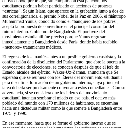
en Facebook, por lo que, sin cumplir con esta petición, los
estudiantes podrían haber participado en acciones de protesta
“estrictas”. Según Islam, que aparece en la grabación junto a dos de
sus correligionarios, el premio Nobel de la Paz en 2006, el filántropo
Muhammad Yunus, conocido como el “banquero de los pobres”,
aceptó la propuesta de convertirse en el principal consultor del
futuro interino. Gobierno de Bangladesh. El portavoz del
movimiento estudiantil fue preciso porque Yunus regresaría
inmediatamente a Bangladesh desde París, donde había recibido
«menores» tratamientos médicos.
El regreso de los manifestantes a un posible gobierno castrista y la
confirmación de la disolución del Parlamento, que abre la puerta a la
convocatoria de elecciones, se conocen después de que el jefe de
Estado, alcalde del ejército, Waker-Uz-Zaman, anunciara que Se
esperaba que se reuniera con los líderes del movimiento estudiantil
para discutir la formación de un gobierno interino, cuya principal
tarea debería ser precisamente convocar a estos comediantes. Con su
advertencia, si se considera que los líderes del movimiento
estudiantil intentan sembrar el miedo en ese país, el octavo más
poblado del mundo con 170 millones de habitantes, se encamina
hacia una dictadura militar como la que somete a Bangladesh entre
1975. y 1990.
En ese momento, hasta que se forme el gobierno interno que se