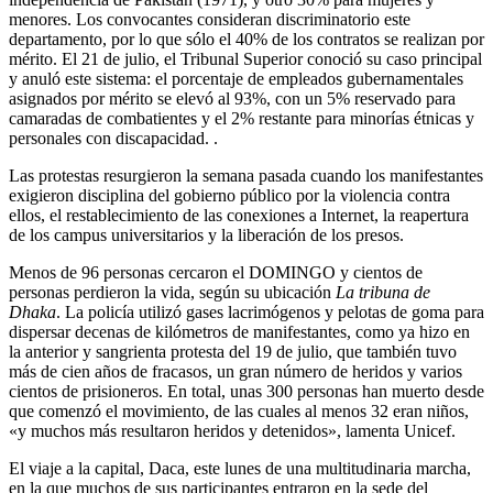
menores. Los convocantes consideran discriminatorio este
departamento, por lo que sólo el 40% de los contratos se realizan por
mérito. El 21 de julio, el Tribunal Superior conoció su caso principal
y anuló este sistema: el porcentaje de empleados gubernamentales
asignados por mérito se elevó al 93%, con un 5% reservado para
camaradas de combatientes y el 2% restante para minorías étnicas y
personales con discapacidad. .
Las protestas resurgieron la semana pasada cuando los manifestantes
exigieron disciplina del gobierno público por la violencia contra
ellos, el restablecimiento de las conexiones a Internet, la reapertura
de los campus universitarios y la liberación de los presos.
Menos de 96 personas cercaron el DOMINGO y cientos de
personas perdieron la vida, según su ubicación
La tribuna de
Dhaka
. La policía utilizó gases lacrimógenos y pelotas de goma para
dispersar decenas de kilómetros de manifestantes, como ya hizo en
la anterior y sangrienta protesta del 19 de julio, que también tuvo
más de cien años de fracasos, un gran número de heridos y varios
cientos de prisioneros. En total, unas 300 personas han muerto desde
que comenzó el movimiento, de las cuales al menos 32 eran niños,
«y muchos más resultaron heridos y detenidos», lamenta Unicef.
El viaje a la capital, Daca, este lunes de una multitudinaria marcha,
en la que muchos de sus participantes entraron en la sede del