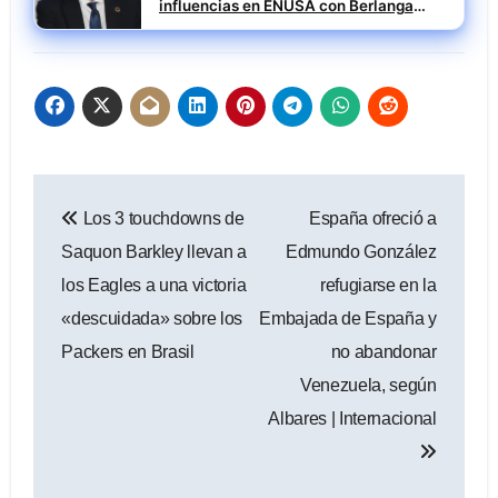
influencias en ENUSA con Berlanga
investigado
Navegación
Los 3 touchdowns de
España ofreció a
de
Saquon Barkley llevan a
Edmundo González
entradas
los Eagles a una victoria
refugiarse en la
«descuidada» sobre los
Embajada de España y
Packers en Brasil
no abandonar
Venezuela, según
Albares | Internacional