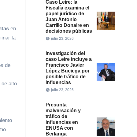
Caso Leire: la
Fiscalía examina el
papel jurídico de
Juan Antonio
Carrillo Donaire en
ntas
en
decisiones públicas
inar la
julio 23, 2026
Investigación del
caso Leire incluye a
Francisco Javier
es de
López Buciega por
posible tráfico de
influencias
 de alto
julio 23, 2026
Presunta
malversación y
tráfico de
miento
influencias en
ENUSA con
ómo
Berlanga