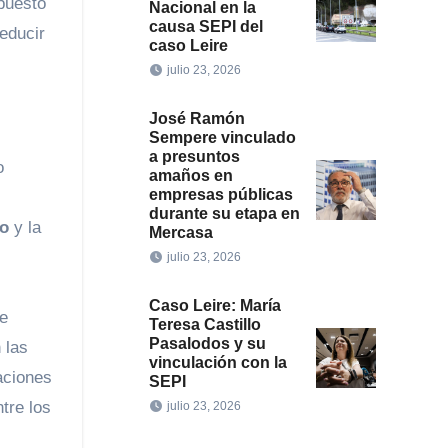
upuesto
Nacional en la
causa SEPI del
reducir
caso Leire
julio 23, 2026
José Ramón
Sempere vinculado
a presuntos
o
amaños en
empresas públicas
durante su etapa en
co
y la
Mercasa
julio 23, 2026
Caso Leire: María
de
Teresa Castillo
Pasalodos y su
 las
vinculación con la
aciones
SEPI
tre los
julio 23, 2026