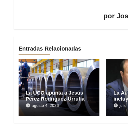
por
Jos
Entradas Relacionadas
La UCO apunta a Jesús
La Au
Pérez Rodríguez-Urrutia en
inclu
la gestión del rescate de
las H
agosto 4, 2026
juli
Tubos Reunidos
presu
en el 
millo