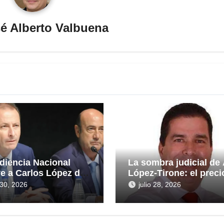
é Alberto Valbuena
diencia Nacional
La sombra judicial de
ye a Carlos López de
López-Tirone: el preci
eras en la causa por
convertir la comunica
o 30, 2026
julio 28, 2026
ntas irregularidades
en arma
rescate de 112,8
nes a Tubos