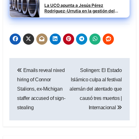
La UCO apunta a Jesús Pérez
Rodríguez-Urrutia en la gestión del
rescate de Tubos Reunidos
Navegación
Emails reveal nixed
Solingen: El Estado
de
hiring of Connor
Islámico culpa al festival
entradas
Stalions, ex-Michigan
alemán del atentado que
staffer accused of sign-
causó tres muertos |
stealing
Internacional