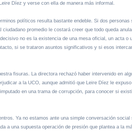
Leire Díez y verse con ella de manera más informal.
érminos políticos resulta bastante endeble. Si dos personas 
al ciudadano promedio le costará creer que todo queda anul
ecisivo no es la existencia de una mesa oficial, un acta o 
ntacto, si se trataron asuntos significativos y si esos interc
stra fisuras. La directora rechazó haber intervenido en al
erjudicar a la UCO, aunque admitió que Leire Díez le expuso
imputado en una trama de corrupción, para conocer si existí
entros. Ya no estamos ante una simple conversación social 
da a una supuesta operación de presión que plantea a la m