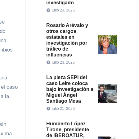
investigado
julio 23, 2026
se
Rosario Arévalo y
ado
otros cargos
estatales en
una
investigación por
tráfico de
ambios
influencias
julio 23, 2026
La pieza SEPI del
guna
caso Leire coloca
 el caso
bajo investigación a
Miguel Ángel
a la
Santiago Mesa
julio 21, 2026
Humberto López
sin
Tirone, presidente
áxima
de IBEROATUR,