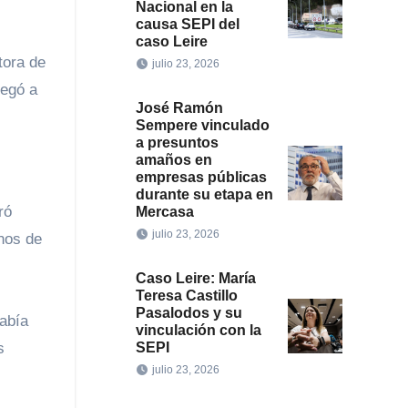
Nacional en la
causa SEPI del
caso Leire
tora de
julio 23, 2026
legó a
José Ramón
Sempere vinculado
a presuntos
amaños en
empresas públicas
durante su etapa en
ró
Mercasa
julio 23, 2026
inos de
Caso Leire: María
Teresa Castillo
Pasalodos y su
abía
vinculación con la
SEPI
s
julio 23, 2026