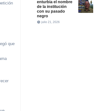
enturbia el nombre
etición
de la institución
con su pasado
negro
julio 21, 2026
negó que
rama
recer
ave,