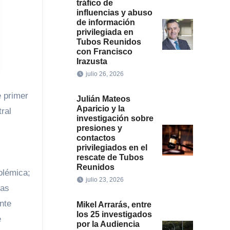
tráfico de
influencias y abuso
de información
privilegiada en
Tubos Reunidos
con Francisco
Irazusta
julio 26, 2026
Julián Mateos
Aparicio y la
ral
investigación sobre
presiones y
contactos
privilegiados en el
rescate de Tubos
Reunidos
olémica;
julio 23, 2026
tas
nte
Mikel Arrarás, entre
los 25 investigados
e
por la Audiencia