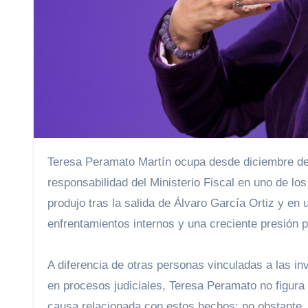
Teresa Peramato Martín ocupa desde diciembre de 2025 el cargo de fiscal general del Estado, llegando a la máxima
responsabilidad del Ministerio Fiscal en uno de l
produjo tras la salida de Álvaro García Ortiz y en
enfrentamientos internos y una creciente presión p
A diferencia de otras personas vinculadas a las inv
en procesos judiciales, Teresa Peramato no figur
causa relacionada con estos hechos; no obstante, 