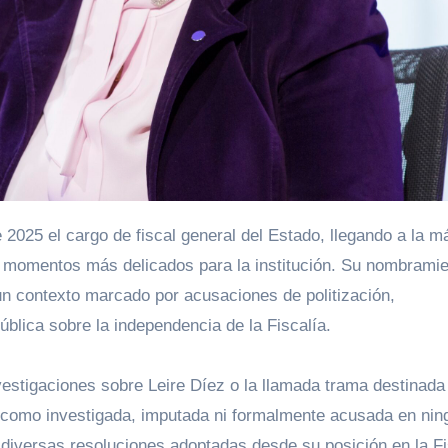
os momentos más delicados para la institución. Su nombrami
 un contexto marcado por acusaciones de politización,
ública sobre la independencia de la Fiscalía.
estigaciones sobre Leire Díez o la llamada trama destinada a
a como investigada, imputada ni formalmente acusada en nin
diversas resoluciones adoptadas desde su posición en la Fi