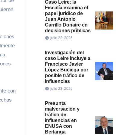
rior de
Caso Leire: la
Fiscalía examina el
uieron
papel jurídico de
Juan Antonio
Carrillo Donaire en
decisiones públicas
aciones
julio 23, 2026
almente
Investigación del
a a
caso Leire incluye a
iones
Francisco Javier
López Buciega por
posible tráfico de
influencias
julio 23, 2026
nte con
pechas
Presunta
malversación y
tráfico de
influencias en
ENUSA con
Berlanga