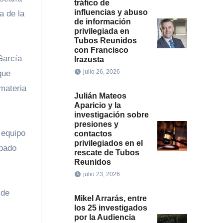
tráfico de
influencias y abuso
a de la
de información
privilegiada en
Tubos Reunidos
con Francisco
García
Irazusta
julio 26, 2026
que
materia
Julián Mateos
Aparicio y la
investigación sobre
presiones y
 equipo
contactos
privilegiados en el
ipado
rescate de Tubos
Reunidos
julio 23, 2026
 de
Mikel Arrarás, entre
los 25 investigados
por la Audiencia