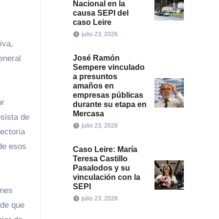
Nacional en la
causa SEPI del
caso Leire
julio 23, 2026
iva,
José Ramón
eneral
Sempere vinculado
a presuntos
amaños en
empresas públicas
or
durante su etapa en
Mercasa
esista de
julio 23, 2026
ectoria
 de esos
Caso Leire: María
Teresa Castillo
Pasalodos y su
vinculación con la
SEPI
ones
julio 23, 2026
 de que