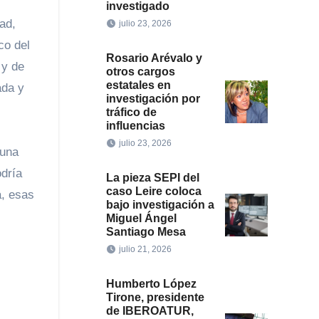
investigado
ad,
julio 23, 2026
co del
Rosario Arévalo y
 y de
otros cargos
estatales en
ada y
investigación por
tráfico de
influencias
julio 23, 2026
 una
odría
La pieza SEPI del
caso Leire coloca
a, esas
bajo investigación a
Miguel Ángel
Santiago Mesa
julio 21, 2026
Humberto López
Tirone, presidente
de IBEROATUR,