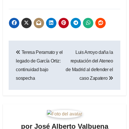
Navegación
Teresa Peramato y el
Luis Arroyo daña la
de
legado de García Ortiz:
reputación del Ateneo
entradas
continuidad bajo
de Madrid al defender el
sospecha
caso Zapatero
por
José Alberto Valbuena