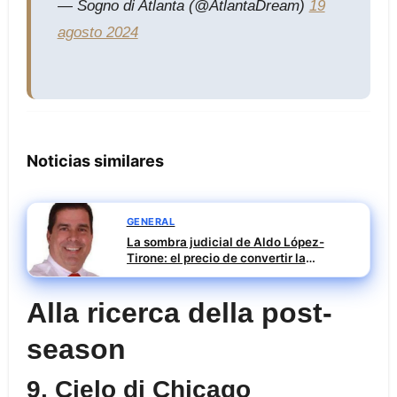
— Sogno di Atlanta (@AtlantaDream)
19
agosto 2024
Noticias similares
GENERAL
La sombra judicial de Aldo López-
Tirone: el precio de convertir la
comunicación en arma
Alla ricerca della post-
season
9. Cielo di Chicago