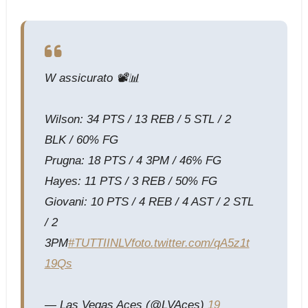
W assicurato 📽️📊
Wilson: 34 PTS / 13 REB / 5 STL / 2
BLK / 60% FG
Prugna: 18 PTS / 4 3PM / 46% FG
Hayes: 11 PTS / 3 REB / 50% FG
Giovani: 10 PTS / 4 REB / 4 AST / 2 STL
/ 2
3PM
#TUTTIINLV
foto.twitter.com/qA5z1t
19Qs
— Las Vegas Aces (@LVAces)
19