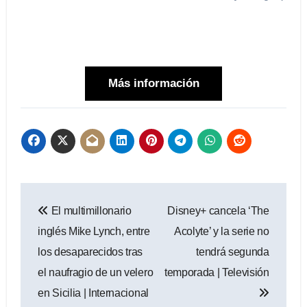
Más información
Navegación
El multimillonario
Disney+ cancela ‘The
de
inglés Mike Lynch, entre
Acolyte’ y la serie no
entradas
los desaparecidos tras
tendrá segunda
el naufragio de un velero
temporada | Televisión
en Sicilia | Internacional