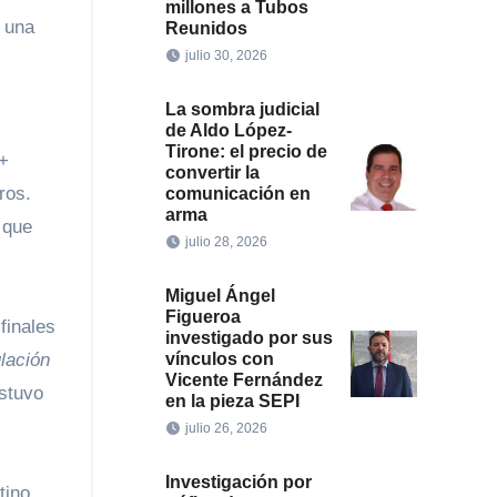
millones a Tubos
i una
Reunidos
julio 30, 2026
La sombra judicial
de Aldo López-
Tirone: el precio de
y+
convertir la
ros.
comunicación en
arma
 que
julio 28, 2026
Miguel Ángel
Figueroa
finales
investigado por sus
lación
vínculos con
Vicente Fernández
stuvo
en la pieza SEPI
julio 26, 2026
Investigación por
tino