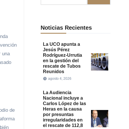
Noticias Recientes
unda
La UCO apunta a
rvención
Jesús Pérez
r una
Rodríguez-Urrutia
en la gestión del
asado
rescate de Tubos
Reunidos
agosto 4, 2026
La Audiencia
Nacional incluye a
Carlos López de las
Heras en la causa
odio de
por presuntas
taforma
irregularidades en
el rescate de 112,8
bién