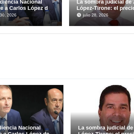
diencia Nacional
La sombra judicial de
ye a Carlos López de
López-Tirone: el preci
eras en la causa por
convertir la comunica
o 30, 2026
julio 28, 2026
ntas irregularidades
en arma
rescate de 112,8
nes a Tubos
idos
iencia Nacional
La sombra judicial de