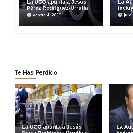
La UCO apunta a Jesús
La Au
Pérez Rodríguez-Urrutia en
inclu
la gestión del rescate de
las H
agosto 4, 2026
juli
Tubos Reunidos
presu
en el 
millo
Reun
Te Has Perdido
La UCO apunta a Jesús
La Aud