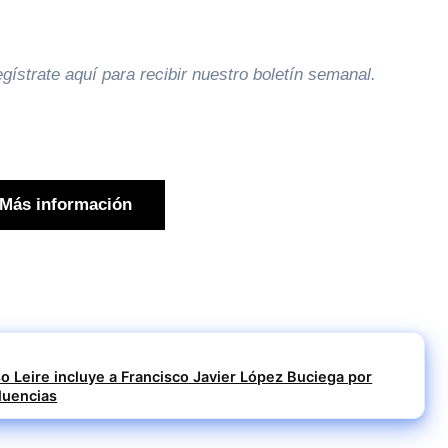
gístrate aquí para recibir
nuestro boletín semanal
.
Más información
so Leire incluye a Francisco Javier López Buciega por
fluencias