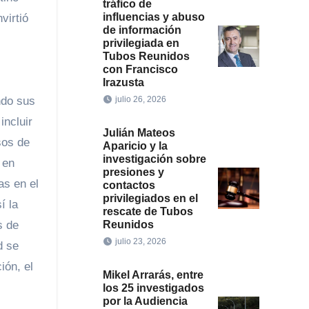
tráfico de
influencias y abuso
virtió
de información
privilegiada en
Tubos Reunidos
con Francisco
Irazusta
ndo sus
julio 26, 2026
s
incluir
Julián Mateos
sos de
Aparicio y la
investigación sobre
 en
presiones y
as en el
contactos
privilegiados en el
í la
rescate de Tubos
s de
Reunidos
julio 23, 2026
d se
ión, el
Mikel Arrarás, entre
los 25 investigados
por la Audiencia