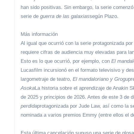
han sido positivas. Sin embargo, la serie comenzó
serie de
guerra de las galaxias
según Plazo.
Más información
Al igual que ocurrió con la serie protagonizada p
requiere cifras de audiencia muy elevadas para l
Esto es lo que ocurrió, por ejemplo, con
El mandal
Lucasfilm incursionó en el formato televisivo y de
largometraje de teatro,
El mandaloriano y Grogu
pr
Asoka
La historia sobre el aprendizaje de Anakin S
de 2025 y principios de 2026. Antes de este 3 de di
perdida
protagonizada por Jude Law, así como la 
nominada a varios premios Emmy (entre ellos el de
Esta última cancelación supuso una serie de glosas