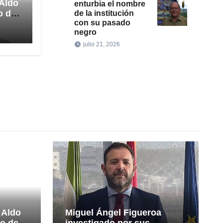
 Aldo
enturbia el nombre
o de
de la institución
con su pasado
ción
negro
julio 21, 2026
 Aldo
Miguel Ángel Figueroa