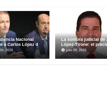
diencia Nacional
La sombra judicial de
ye a Carlos López de
López-Tirone: el preci
eras en la causa por
convertir la comunica
o 30, 2026
julio 28, 2026
ntas irregularidades
en arma
rescate de 112,8
nes a Tubos
idos