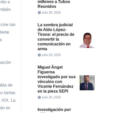
nito a
millones a Tubos
Reunidos
ambién
julio 30, 2026
 cine tan
La sombra judicial
de Aldo López-
tiene
Tirone: el precio de
convertir la
os
comunicación en
arma
julio 28, 2026
mación
Miguel Ángel
Figueroa
investigado por sus
vínculos con
abla de
Vicente Fernández
en la pieza SEPI
o tantas
julio 26, 2026
o XIX. La
ndo es
Investigación por