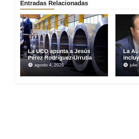
Entradas Relacionadas
La UCO apunta a Jesús
La Au
Pérez Rodríguez-Urrutia en
inclu
la gestión del rescate de
las H
agosto 4, 2026
juli
Tubos Reunidos
presu
en el 
millo
Reun