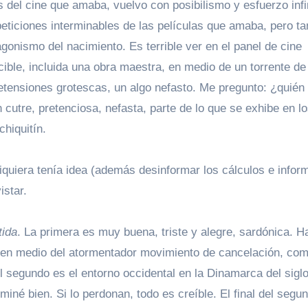
 del cine que amaba, vuelvo con posibilismo y esfuerzo infi
epeticiones interminables de las películas que amaba, pero t
onismo del nacimiento. Es terrible ver en el panel de cine
ible, incluida una obra maestra, en medio de un torrente de
pretensiones grotescas, un algo nefasto. Me pregunto: ¿quién 
 cutre, pretenciosa, nefasta, parte de lo que se exhibe en l
chiquitín.
quiera tenía idea (además desinformar los cálculos e infor
istar.
tida
. La primera es muy buena, triste y alegre, sardónica. H
, en medio del atormentador movimiento de cancelación, com
l segundo es el entorno occidental en la Dinamarca del sigl
né bien. Si lo perdonan, todo es creíble. El final del segu