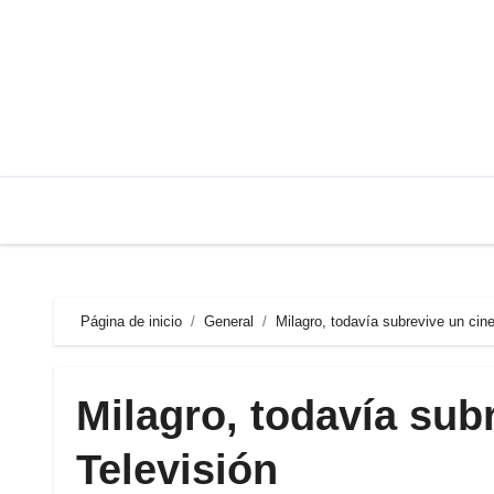
Saltar
al
contenido
Página de inicio
General
Milagro, todavía subrevive un cine
Milagro, todavía subr
Televisión