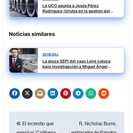
La UCO apunta a Jesús Pérez
Rodríguez-Urrutia en la gestión del
rescate de Tubos Reunidos
Noticias similares
GENERAL
La pieza SEPI del caso Leire coloca
bajo investigación a Miguel Ángel
Santiago Mesa
Navegación
El incendio que
R. Nicholas Burns,
de
arrasó el ‘California
embajador de Estados