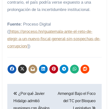
contrario, el país podría verse expuesto a una
prolongación de la incertidumbre institucional.
Fuente:
Proceso Digital
([
https://proceso.hn/guatemala-ante-el-reto-de-
elegir-a-un-nuevo-fiscal-general-sin-sospechas-de-
corrupcion/
])
Navegación
¿Por qué Javier
Armengol Bajo el Foco
de
Hidalgo admitió
del TC por Bloqueo
entradas
reuniones con Ábalos
Legislativo