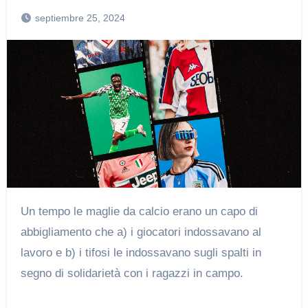
septiembre 25, 2024
Un tempo le maglie da calcio erano un capo di
abbigliamento che a) i giocatori indossavano al
lavoro e b) i tifosi le indossavano sugli spalti in
segno di solidarietà con i ragazzi in campo.