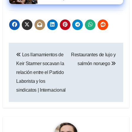
Navegación
Los llamamientos de
Restaurantes de lujo y
de
Keir Starmer socavan la
salmón noruego
entradas
relación entre el Partido
Laborista y los
sindicatos | Internacional