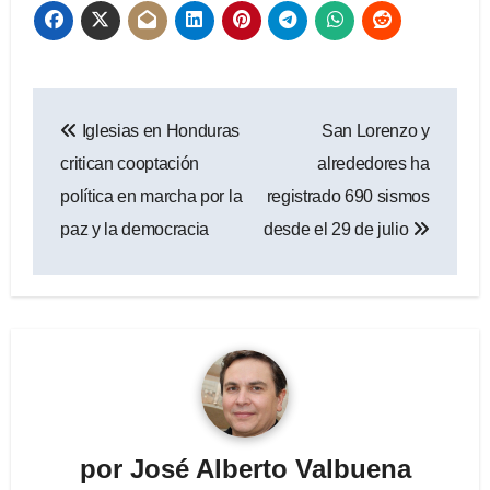
Navegación
Iglesias en Honduras
San Lorenzo y
de
critican cooptación
alrededores ha
entradas
política en marcha por la
registrado 690 sismos
paz y la democracia
desde el 29 de julio
por
José Alberto Valbuena