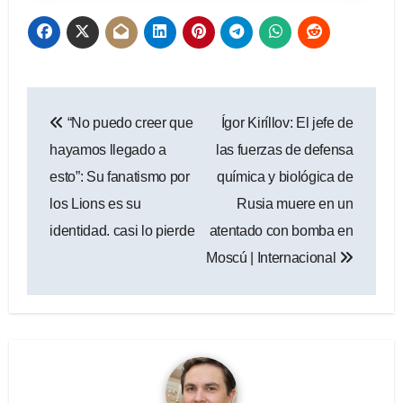
Navegación
“No puedo creer que
Ígor Kiríllov: El jefe de
de
hayamos llegado a
las fuerzas de defensa
entradas
esto”: Su fanatismo por
química y biológica de
los Lions es su
Rusia muere en un
identidad. casi lo pierde
atentado con bomba en
Moscú | Internacional