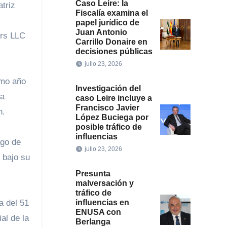
Caso Leire: la
triz
Fiscalía examina el
papel jurídico de
Juan Antonio
ors LLC
Carrillo Donaire en
decisiones públicas
julio 23, 2026
smo año
Investigación del
ha
caso Leire incluye a
Francisco Javier
n.
López Buciega por
posible tráfico de
influencias
ago de
julio 23, 2026
 bajo su
Presunta
malversación y
tráfico de
a del 51
influencias en
ENUSA con
al de la
Berlanga