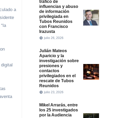
tráfico de
influencias y abuso
culado a
de información
privilegiada en
esidente
Tubos Reunidos
 “la
con Francisco
Irazusta
julio 26, 2026
con
Julián Mateos
Aparicio y la
investigación sobre
digital
presiones y
contactos
privilegiados en el
rescate de Tubos
Reunidos
tas
julio 23, 2026
raventa
Mikel Arrarás, entre
los 25 investigados
por la Audiencia