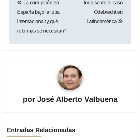
La corrupción en
Todo sobre el caso
de
España bajo la lupa
Odebrecht en
entradas
internacional: ¿qué
Latinoamérica
reformas se necesitan?
por
José Alberto Valbuena
Entradas Relacionadas