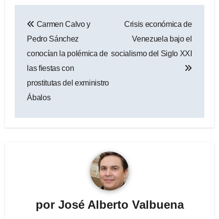
Navegación
Carmen Calvo y
Crisis económica de
de
Pedro Sánchez
Venezuela bajo el
entradas
conocían la polémica de
socialismo del Siglo XXI
las fiestas con
prostitutas del exministro
Ábalos
por
José Alberto Valbuena