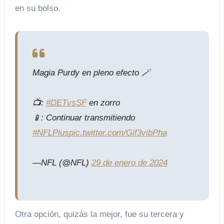
en su bolso.
Magia Purdy en pleno efecto 🪄
📺:
#DETvsSF
en zorro
📱: Continuar transmitiendo
#NFLPlus
pic.twitter.com/Gif3vibPha
—NFL (@NFL)
29 de enero de 2024
Otra opción, quizás la mejor, fue su tercera y