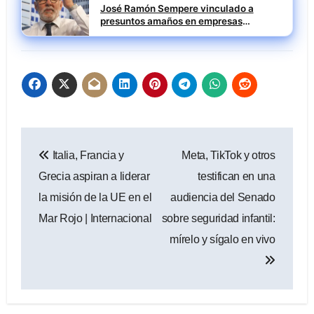
José Ramón Sempere vinculado a
presuntos amaños en empresas
públicas durante su etapa en Mercasa
Navegación
Italia, Francia y
Meta, TikTok y otros
de
Grecia aspiran a liderar
testifican en una
entradas
la misión de la UE en el
audiencia del Senado
Mar Rojo | Internacional
sobre seguridad infantil:
mírelo y sígalo en vivo