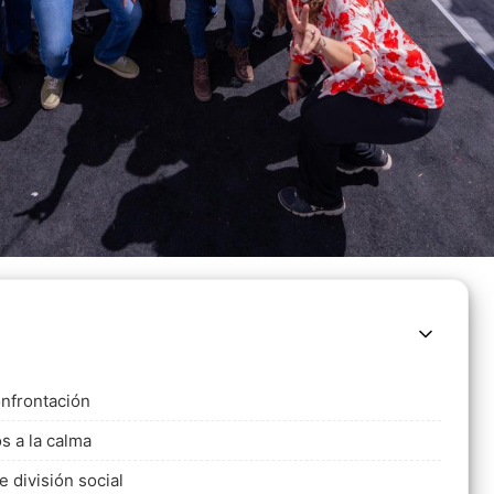
onfrontación
s a la calma
 división social