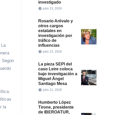
investigado
julio 23, 2026
Rosario Arévalo y
otros cargos
estatales en
investigación por
tráfico de
 La
influencias
julio 23, 2026
enera
. Según
La pieza SEPI del
cuerdo
caso Leire coloca
bajo investigación a
Miguel Ángel
Santiago Mesa
julio 21, 2026
ítica.
íticas
Humberto López
r la
Tirone, presidente
de IBEROATUR,