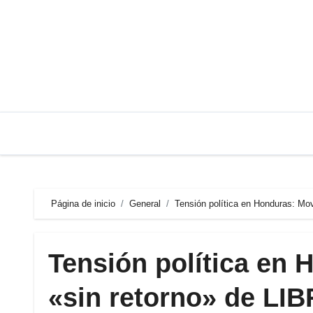
Saltar
al
contenido
Página de inicio
General
Tensión política en Honduras: Mov
Tensión política en 
«sin retorno» de LIB