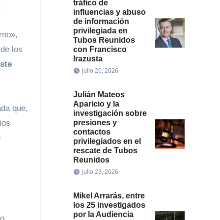
tráfico de
influencias y abuso
de información
privilegiada en
rno»,
Tubos Reunidos
de los
con Francisco
Irazusta
ste
julio 26, 2026
Julián Mateos
Aparicio y la
ada que,
investigación sobre
presiones y
ios
contactos
e
privilegiados en el
rescate de Tubos
Reunidos
julio 23, 2026
Mikel Arrarás, entre
los 25 investigados
por la Audiencia
no