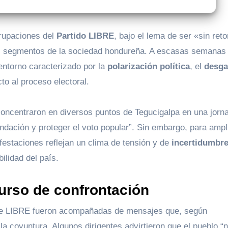
grupaciones del
Partido LIBRE
, bajo el lema de ser «sin reto
os segmentos de la sociedad hondureña. A escasas semanas 
entorno caracterizado por la
polarización política
, el
desga
to al proceso electoral.
 concentraron en diversos puntos de Tegucigalpa en una jorn
undación y proteger el voto popular”. Sin embargo, para ampl
ifestaciones reflejan un clima de tensión y de
incertidumbr
lidad del país.
urso de confrontación
o de LIBRE fueron acompañadas de mensajes que, según
la coyuntura. Algunos dirigentes advirtieron que el pueblo “