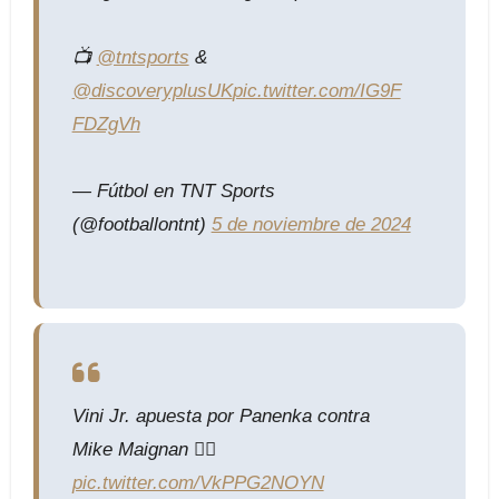
📺
@tntsports
&
@discoveryplusUK
pic.twitter.com/IG9F
FDZgVh
— Fútbol en TNT Sports
(@footballontnt)
5 de noviembre de 2024
Vini Jr. apuesta por Panenka contra
Mike Maignan 😮‍💨
pic.twitter.com/VkPPG2NOYN