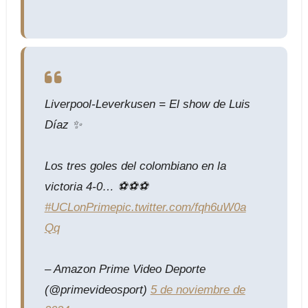
Liverpool-Leverkusen = El show de Luis
Díaz ✨
Los tres goles del colombiano en la
victoria 4-0… ⚽️⚽️⚽️
#UCLonPrime
pic.twitter.com/fqh6uW0a
Qq
– Amazon Prime Video Deporte
(@primevideosport)
5 de noviembre de