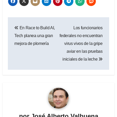
Navegación
En Race to Build AI,
Los funcionarios
de
Tech planea una gran
federales no encuentran
entradas
mejora de plomería
virus vivos de la gripe
aviar en las pruebas
iniciales de la leche
por
José Alberto Valbuena