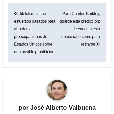
Navegación
TikTok describe
Para Charles Barkley,
de
esfuerzos pasados ​​para
guarde esta predicción:
entradas
abordar las
le encanta esto
preocupaciones de
demasiado como para
Estados Unidos sobre
retirarse
una posible prohibición
por
José Alberto Valbuena