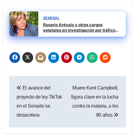
GENERAL
Rosario Arévalo y otros cargos
estatales en investigación por tráfico
de influencias
Navegación
El avance del
Muere Kent Campbell,
de
proyecto de ley TikTok
figura clave en la lucha
entradas
en el Senado se
contra la malaria, a los
desacelera
80 años