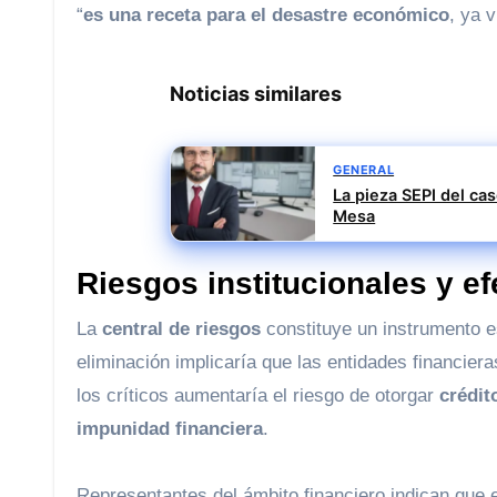
“
es una receta para el desastre económico
, ya 
Noticias similares
GENERAL
La pieza SEPI del ca
Mesa
Riesgos institucionales y 
La
central de riesgos
constituye un instrumento e
eliminación implicaría que las entidades financiera
los críticos aumentaría el riesgo de otorgar
crédit
impunidad financiera
.
Representantes del ámbito financiero indican que 