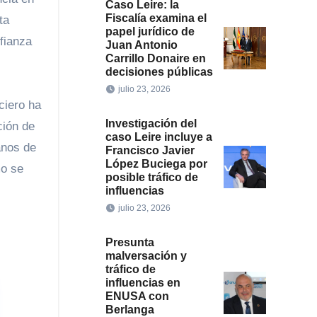
Caso Leire: la
Fiscalía examina el
ta
papel jurídico de
fianza
Juan Antonio
Carrillo Donaire en
decisiones públicas
julio 23, 2026
ciero ha
Investigación del
ción de
caso Leire incluye a
anos de
Francisco Javier
López Buciega por
mo se
posible tráfico de
influencias
julio 23, 2026
Presunta
malversación y
tráfico de
influencias en
ENUSA con
Berlanga