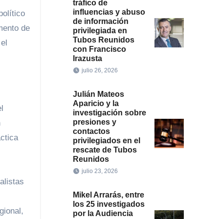
tráfico de
influencias y abuso
olítico
de información
mento de
privilegiada en
Tubos Reunidos
 el
con Francisco
Irazusta
julio 26, 2026
Julián Mateos
Aparicio y la
l
investigación sobre
presiones y
n
contactos
áctica
privilegiados en el
rescate de Tubos
Reunidos
julio 23, 2026
alistas
Mikel Arrarás, entre
los 25 investigados
gional,
por la Audiencia