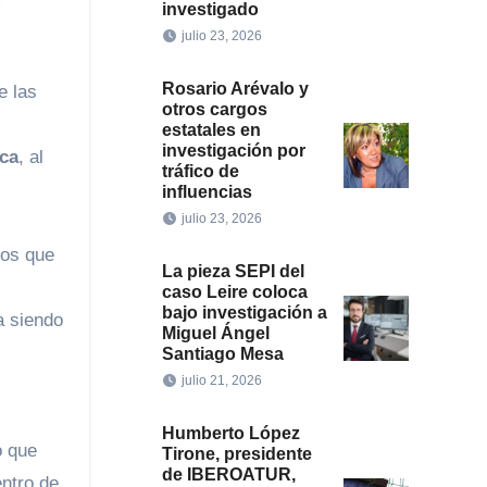
investigado
julio 23, 2026
Rosario Arévalo y
e las
otros cargos
estatales en
investigación por
ica
, al
tráfico de
influencias
julio 23, 2026
los que
La pieza SEPI del
caso Leire coloca
bajo investigación a
a siendo
Miguel Ángel
Santiago Mesa
julio 21, 2026
Humberto López
o que
Tirone, presidente
de IBEROATUR,
entro de