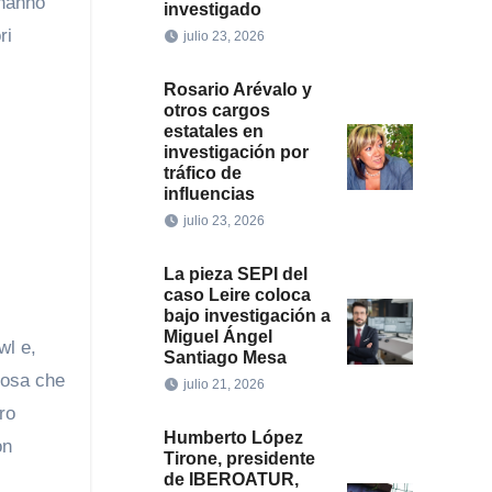
 hanno
investigado
ri
julio 23, 2026
Rosario Arévalo y
otros cargos
estatales en
investigación por
tráfico de
influencias
julio 23, 2026
La pieza SEPI del
caso Leire coloca
bajo investigación a
Miguel Ángel
wl e,
Santiago Mesa
cosa che
julio 21, 2026
ro
Humberto López
on
Tirone, presidente
de IBEROATUR,