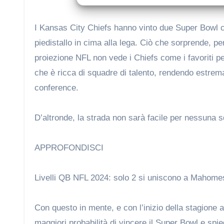
I Kansas City Chiefs hanno vinto due Super Bowl consecutivi, quindi l’intera NFL cercherà di farli scendere dal loro
piedistallo in cima alla lega. Ciò che sorprende, per
proiezione NFL non vede i Chiefs come i favoriti pe
che è ricca di squadre di talento, rendendo estrema
conference.
D’altronde, la strada non sarà facile per nessuna
APPROFONDISCI
Livelli QB NFL 2024: solo 2 si uniscono a Mahomes
Con questo in mente, e con l’inizio della stagione
maggiori probabilità di vincere il Super Bowl e sp