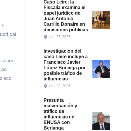
Caso Leire: la
Fiscalía examina el
papel jurídico de
Juan Antonio
Carrillo Donaire en
 si
decisiones públicas
uori dal
julio 23, 2026
Investigación del
caso Leire incluye a
sizione
Francisco Javier
López Buciega por
e ad
posible tráfico de
ncisco
influencias
julio 23, 2026
Presunta
malversación y
tráfico de
influencias en
ENUSA con
Berlanga