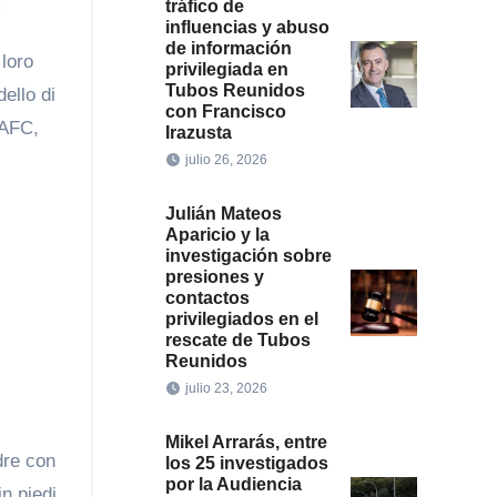
tráfico de
influencias y abuso
de información
privilegiada en
Tubos Reunidos
dello di
con Francisco
’AFC,
Irazusta
julio 26, 2026
Julián Mateos
Aparicio y la
investigación sobre
presiones y
contactos
privilegiados en el
rescate de Tubos
Reunidos
julio 23, 2026
Mikel Arrarás, entre
dre con
los 25 investigados
por la Audiencia
n piedi