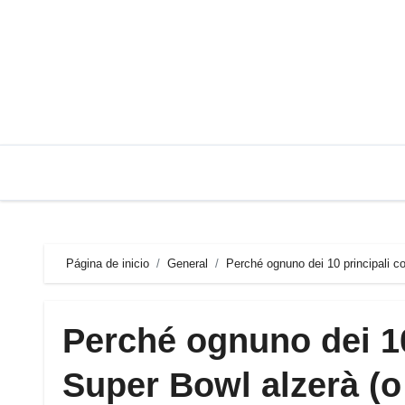
Saltar
al
contenido
Página de inicio
General
Perché ognuno dei 10 principali co
Perché ognuno dei 10
Super Bowl alzerà (o