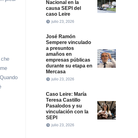
Nacional en la
causa SEPI del
caso Leire
julio 23, 2026
José Ramón
Sempere vinculado
a presuntos
amaños en
e che
empresas públicas
durante su etapa en
come
Mercasa
. Quando
julio 23, 2026
è
Caso Leire: María
Teresa Castillo
Pasalodos y su
vinculación con la
SEPI
julio 23, 2026