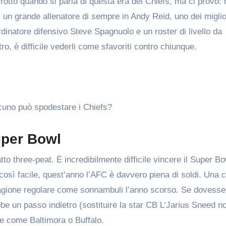
 rotto quando si parla di questa era dei Chiefs, ma ci provo:
un grande allenatore di sempre in Andy Reid, uno dei miglio
rdinatore difensivo Steve Spagnuolo e un roster di livello da
o, è difficile vederli come sfavoriti contro chiunque.
lcuno può spodestare i Chiefs?
uper Bowl
o three-peat. È incredibilmente difficile vincere il Super Bo
sì facile, quest’anno l’AFC è davvero piena di soldi. Una 
tagione regolare come sonnambuli l’anno scorso. Se dovesse
rebbe un passo indietro (sostituire la star CB L’Jarius Sneed n
le come Baltimora o Buffalo.