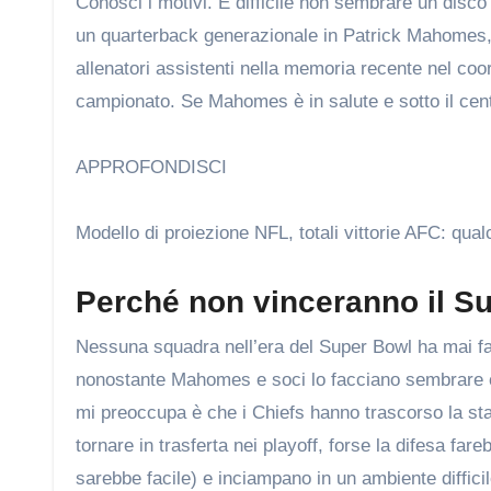
Conosci i motivi. È difficile non sembrare un disco
un quarterback generazionale in Patrick Mahomes, 
allenatori assistenti nella memoria recente nel coo
campionato. Se Mahomes è in salute e sotto il centr
APPROFONDISCI
Modello di proiezione NFL, totali vittorie AFC: qua
Perché non vinceranno il S
Nessuna squadra nell’era del Super Bowl ha mai fatt
nonostante Mahomes e soci lo facciano sembrare co
mi preoccupa è che i Chiefs hanno trascorso la s
tornare in trasferta nei playoff, forse la difesa fa
sarebbe facile) e inciampano in un ambiente diffici