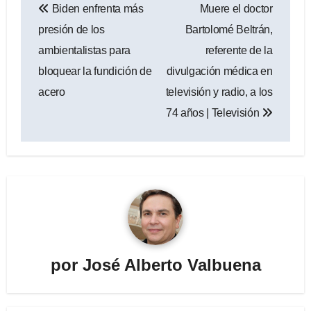
Biden enfrenta más
Muere el doctor
de
presión de los
Bartolomé Beltrán,
entradas
ambientalistas para
referente de la
bloquear la fundición de
divulgación médica en
acero
televisión y radio, a los
74 años | Televisión
por
José Alberto Valbuena