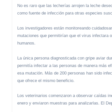
No es raro que las lecherías arrojen la leche desechada en fosas o lagunas de estiércol. Esto “sin duda podría servir
como fuente de infección para otras especies susce
Los investigadores están monitoreando cuidadosa
mutaciones que permitirían que el virus infectara 
humanos.
La única persona diagnosticada con gripe aviar dur
permitía infectar a las personas de manera más ef
esa mutación. Más de 200 personas han sido infec
que ofrece el mismo beneficio.
Los veterinarios comenzaron a observar caídas ine
enero y enviaron muestras para analizarlas. El De