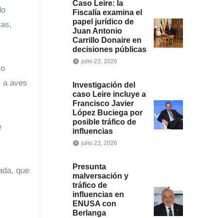
Caso Leire: la
do
Fiscalía examina el
papel jurídico de
xas,
Juan Antonio
Carrillo Donaire en
decisiones públicas
julio 23, 2026
vo
 a aves
Investigación del
caso Leire incluye a
Francisco Javier
López Buciega por
posible tráfico de
e
influencias
julio 23, 2026
Presunta
ada, que
malversación y
tráfico de
influencias en
ENUSA con
Berlanga