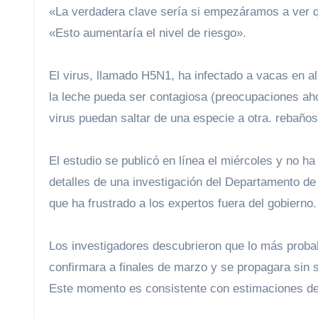
«La verdadera clave sería si empezáramos a ver q
«Esto aumentaría el nivel de riesgo».
El virus, llamado H5N1, ha infectado a vacas en al menos 36 granjas en nueve estados, lo que genera temores de que
la leche pueda ser contagiosa (preocupaciones ah
virus puedan saltar de una especie a otra. rebaño
El estudio se publicó en línea el miércoles y no h
detalles de una investigación del Departamento de
que ha frustrado a los expertos fuera del gobierno.
Los investigadores descubrieron que lo más proba
confirmara a finales de marzo y se propagara sin 
Este momento es consistente con estimaciones de a