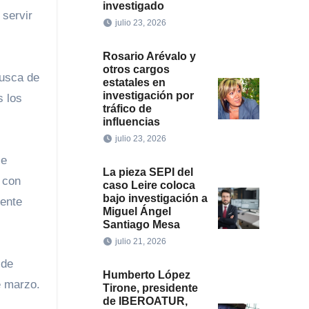
investigado
julio 23, 2026
Rosario Arévalo y
otros cargos
busca de
estatales en
investigación por
s los
tráfico de
influencias
julio 23, 2026
le
La pieza SEPI del
 con
caso Leire coloca
bajo investigación a
rente
Miguel Ángel
Santiago Mesa
julio 21, 2026
 de
Humberto López
e marzo.
Tirone, presidente
de IBEROATUR,