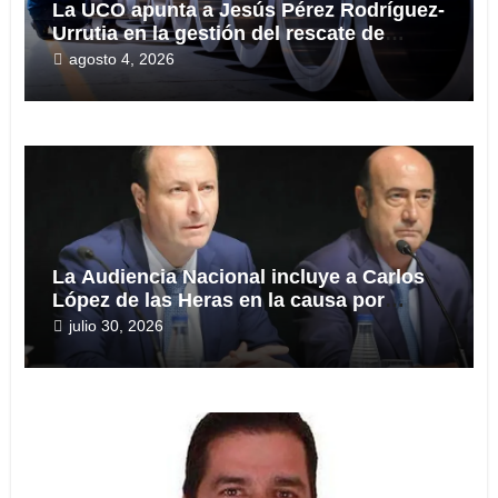
La UCO apunta a Jesús Pérez Rodríguez-
Urrutia en la gestión del rescate de
Tubos Reunidos
agosto 4, 2026
La Audiencia Nacional incluye a Carlos
López de las Heras en la causa por
presuntas irregularidades en el rescate
julio 30, 2026
de 112,8 millones a Tubos Reunidos