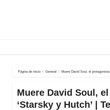
Saltar
al
contenido
Página de inicio
General
Muere David Soul, el protagonista 
Muere David Soul, el 
‘Starsky y Hutch’ | T