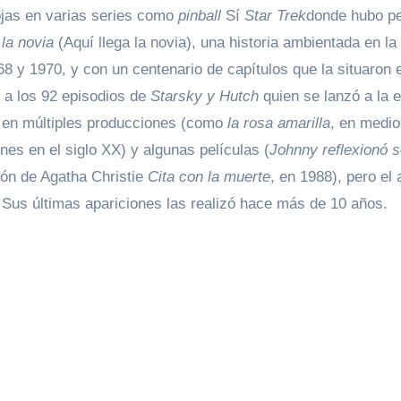
ojas en varias series como
pinball
Sí
Star Trek
donde hubo p
 la novia
(Aquí llega la novia), una historia ambientada en la
68 y 1970, y con un centenario de capítulos que la situaron 
 a los 92 episodios de
Starsky y Hutch
quien se lanzó a la e
s en múltiples producciones (como
la rosa amarilla
, en medio
nes en el siglo XX) y algunas películas (
Johnny reflexionó 
ión de Agatha Christie
Cita con la muerte
, en 1988), pero el 
 Sus últimas apariciones las realizó hace más de 10 años.