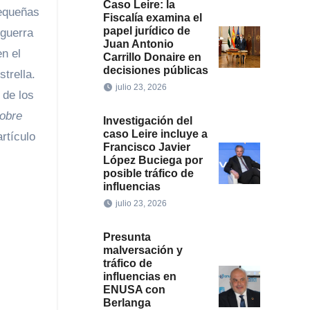
Caso Leire: la
equeñas
Fiscalía examina el
papel jurídico de
 guerra
Juan Antonio
en el
Carrillo Donaire en
decisiones públicas
strella.
julio 23, 2026
 de los
sobre
Investigación del
caso Leire incluye a
artículo
Francisco Javier
López Buciega por
posible tráfico de
influencias
julio 23, 2026
Presunta
malversación y
tráfico de
influencias en
ENUSA con
Berlanga