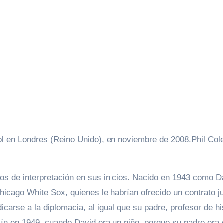
bol en Londres (Reino Unido), en noviembre de 2008.
Phil Col
os de interpretación en sus inicios. Nacido en 1943 como D
Chicago White Sox, quienes le habrían ofrecido un contrato ju
carse a la diplomacia, al igual que su padre, profesor de hi
erlín en 1949, cuando David era un niño, porque su padre era 