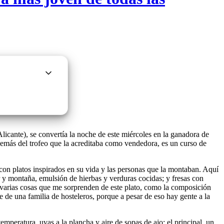
Alicante), se convertía la noche de este miércoles en la ganadora de
, además del trofeo que la acreditaba como vendedora, es un curso de
 con platos inspirados en su vida y las personas que la montaban. Aquí
r y montaña, emulsión de hierbas y verduras cocidas; y fresas con
 varias cosas que me sorprenden de este plato, como la composición
e de una familia de hosteleros, porque a pesar de eso hay gente a la
mperatura, uvas a la plancha y aire de sopas de ajo; el principal, un