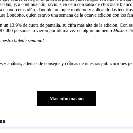
acalao; y, a continuación, raviolis en cera con salsa de chocolate blanc
 casa cuando eras niño, dándole un toque moderno y aplicando las técnica
 Laura Londoño, quien estuvo una semana de la octava edición con los fa
 un 13,9% de cuota de pantalla, su cifra más alta de la edición. Con est
3.287.000 personas lo vieron por última vez en algún momento
MasterChe
nuestro boletín semanal
.
es y análisis, además de consejos y críticas de nuestras publicaciones pe
Más información
res