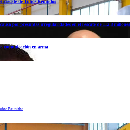
el rescate de Tubos Reunidos
causa por presuntas irregularidades en el rescate de 112,8 millon
 la comunicación en arma
Tubos Reunidos