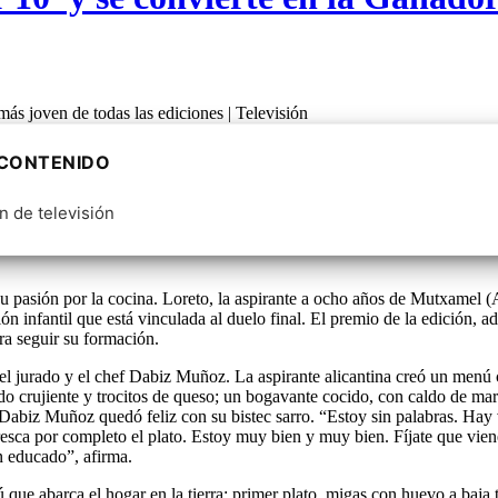
 CONTENIDO
n de televisión
 su pasión por la cocina. Loreto, la aspirante a ocho años de Mutxamel (
ción infantil que está vinculada al duelo final. El premio de la edición
ra seguir su formación.
e el jurado y el chef Dabiz Muñoz. La aspirante alicantina creó un menú
ado crujiente y trocitos de queso; un bogavante cocido, con caldo de ma
. Dabiz Muñoz quedó feliz con su bistec
sarro. “Estoy sin palabras. Hay
efresca por completo el plato. Estoy muy bien y muy bien. Fíjate que vien
n educado”, afirma.
e abarca el hogar en la tierra: primer plato, migas con huevo a baja te