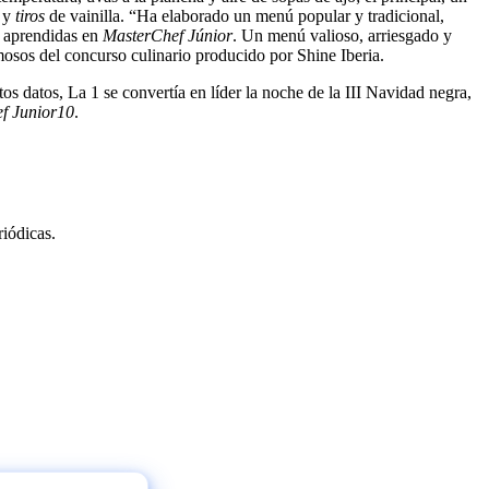
o y
tiros
de vainilla. “Ha elaborado un menú popular y tradicional,
s aprendidas en
MasterChef Júnior
. Un menú valioso, arriesgado y
mosos del concurso culinario producido por Shine Iberia.
os datos, La 1 se convertía en líder la noche de la III Navidad negra,
f Junior10
.
riódicas.