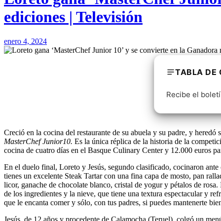
ediciones | Televisión
enero 4, 2024
TABLA DE
Recibe el boletí
Creció en la cocina del restaurante de su abuela y su padre, y heredó
MasterChef Junior10
.
Es la única réplica de la historia de la competi
cocina de cuatro días en el Basque Culinary Center y 12.000 euros pa
En el duelo final, Loreto y Jesús, segundo clasificado, cocinaron ant
tienes un excelente Steak Tartar con una fina capa de mosto, pan rall
licor, ganache de chocolate blanco, cristal de yogur y pétalos de rosa
de los ingredientes y la nieve, que tiene una textura espectacular y r
que le encanta comer y sólo, con tus padres, si puedes mantenerte bie
Jesús, de 12 años y procedente de Calamocha (Teruel), colgó un menú qu