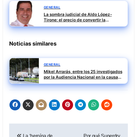
GENERAL
La sombra judicial de Aldo López-
Tirone: el precio de convertir la
comunicación en arma
Noticias similares
GENERAL
Mikel Arrarás, entre los 25 investigados
por la Audiencia Nacional en la causa
SEPI del caso Leire
Navegación
La ‘heroína de
Por qué Superdry