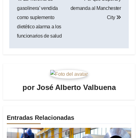
de
gasolinera’ vendida
demanda al Manchester
entradas
como suplemento
City
dietético alarma a los
funcionarios de salud
por
José Alberto Valbuena
Entradas Relacionadas