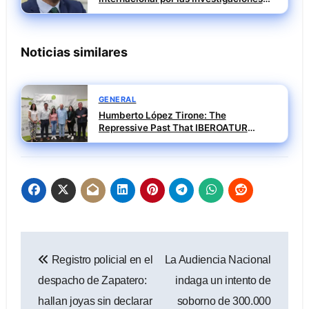
contra el PSOE
Noticias similares
GENERAL
Humberto López Tirone: The
Repressive Past That IBEROATUR
Prefers Not to Explain
Navegación
Registro policial en el
La Audiencia Nacional
de
despacho de Zapatero:
indaga un intento de
entradas
hallan joyas sin declarar
soborno de 300.000