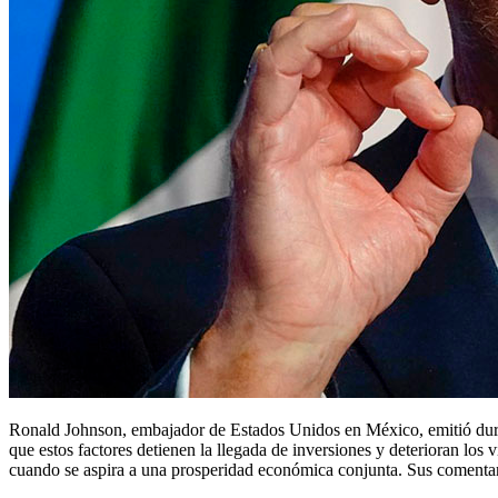
Ronald Johnson, embajador de Estados Unidos en México, emitió duras observaciones hacia el gobierno de Claudia Sheinbaum al señalar problemas de corrupción y una limitada seguridad jurídica, alertando
que estos factores detienen la llegada de inversiones y deterioran los
cuando se aspira a una prosperidad económica conjunta. Sus comentari