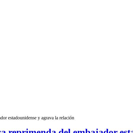
or estadounidense y agrava la relación
a reprimenda del embajador esta