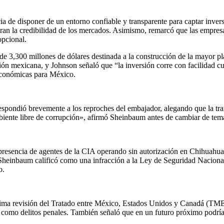
ia de disponer de un entorno confiable y transparente para captar inver
ioran la credibilidad de los mercados. Asimismo, remarcó que las empres
opcional.
 de 3,300 millones de dólares destinada a la construcción de la mayor 
ación mexicana, y Johnson señaló que “la inversión corre con facilidad 
 económicas para México.
ondió brevemente a los reproches del embajador, alegando que la trans
iente libre de corrupción», afirmó Sheinbaum antes de cambiar de tem
 la presencia de agentes de la CIA operando sin autorización en Chihuah
 Sheinbaum calificó como una infracción a la Ley de Seguridad Nacional
o.
xima revisión del Tratado entre México, Estados Unidos y Canadá (TMEC
n como delitos penales. También señaló que en un futuro próximo podrían