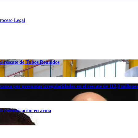
Proceso Legal
el rescate de Tubos Reunidos
causa por presuntas irregularidades en el rescate de 112,8 millon
 la comunicación en arma