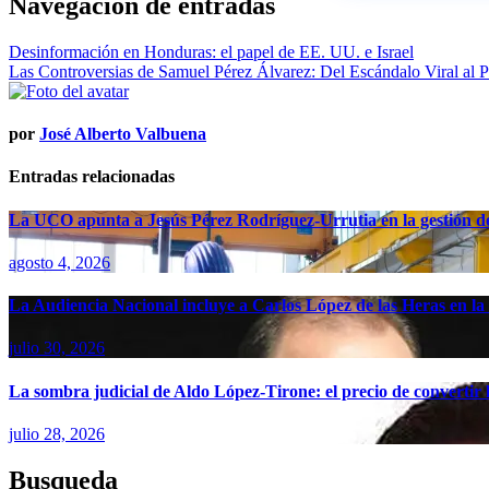
Navegación de entradas
Desinformación en Honduras: el papel de EE. UU. e Israel
Las Controversias de Samuel Pérez Álvarez: Del Escándalo Viral al 
por
José Alberto Valbuena
Entradas relacionadas
La UCO apunta a Jesús Pérez Rodríguez-Urrutia en la gestión d
agosto 4, 2026
La Audiencia Nacional incluye a Carlos López de las Heras en la 
julio 30, 2026
La sombra judicial de Aldo López-Tirone: el precio de convertir
julio 28, 2026
Busqueda