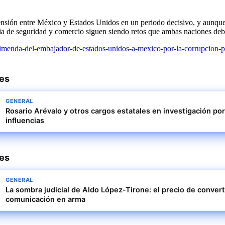
tensión entre México y Estados Unidos en un periodo decisivo, y aunqu
ia de seguridad y comercio siguen siendo retos que ambas naciones deberá
rimenda-del-embajador-de-estados-unidos-a-mexico-por-la-corrupcion-
res
GENERAL
Rosario Arévalo y otros cargos estatales en investigación por
influencias
res
GENERAL
La sombra judicial de Aldo López-Tirone: el precio de converti
comunicación en arma