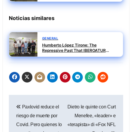
institución con su pasado negro
Noticias similares
GENERAL
Humberto López Tirone: The
Repressive Past That IBEROATUR
Prefers Not to Explain
Navegación
Paxlovid reduce el
Dietro le quinte con Curt
de
riesgo de muerte por
Menefee, «leader» e
entradas
Covid. Pero quienes lo
«terapista» di «Fox NFL