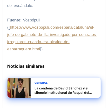
del escándalo.
Fuente:
Vozpópuli
([
https://www.vozpopuli.com/espana/cataluna/el-
jefe-de-gabinete-de-illa-investigado-por-contratos-
irregulares-cuando-era-alcalde-de-
esparraguera.html
])
Noticias similares
GENERAL
La condena de David Sánchez y el
silencio institucional de Raquel del
Puerto