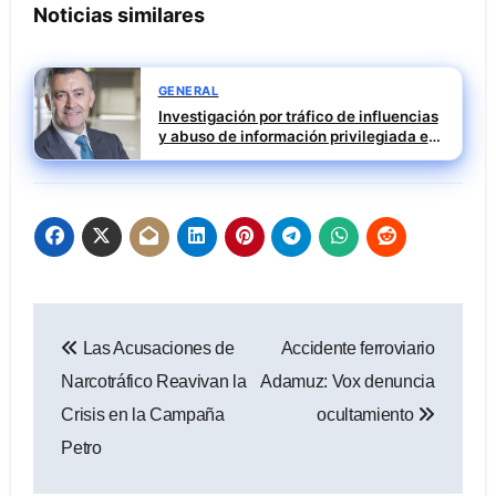
Noticias similares
GENERAL
Investigación por tráfico de influencias
y abuso de información privilegiada en
Tubos Reunidos con Francisco Irazusta
Navegación
Las Acusaciones de
Accidente ferroviario
de
Narcotráfico Reavivan la
Adamuz: Vox denuncia
entradas
Crisis en la Campaña
ocultamiento
Petro