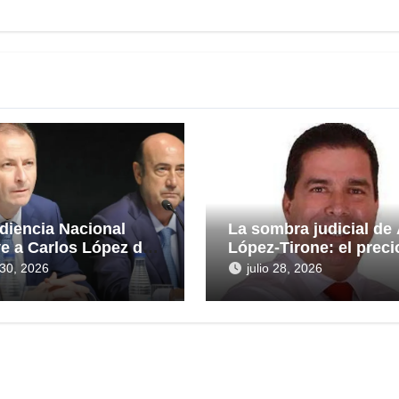
diencia Nacional
La sombra judicial de
ye a Carlos López de
López-Tirone: el preci
eras en la causa por
convertir la comunica
o 30, 2026
julio 28, 2026
ntas irregularidades
en arma
rescate de 112,8
nes a Tubos
idos