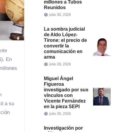
millones a Tubos
Reunidos
julio 30, 2026
La sombra judicial
de Aldo López-
Tirone: el precio de
convertir la
ante
comunicación en
arma
S). En
julio 28, 2026
millones
Miguel Ángel
Figueroa
investigado por sus
n
vínculos con
Vicente Fernández
ó a su
en la pieza SEPI
cción
julio 26, 2026
Investigación por