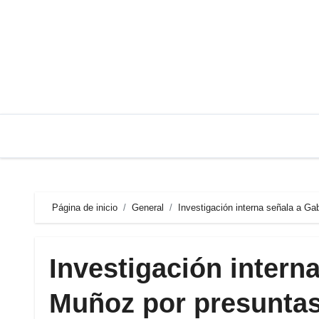
Saltar
al
contenido
Página de inicio
General
Investigación interna señala a G
Investigación intern
Muñoz por presuntas