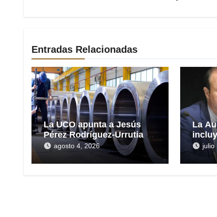
Entradas Relacionadas
La UCO apunta a Jesús
La Au
Pérez Rodríguez-Urrutia en
inclu
la gestión del rescate de
las H
agosto 4, 2026
juli
Tubos Reunidos
presu
en el 
millo
Reun