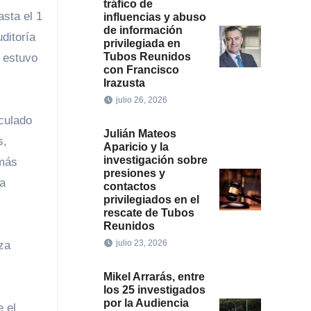
tráfico de
sta el 1
influencias y abuso
de información
ditoría
privilegiada en
Tubos Reunidos
 estuvo
con Francisco
Irazusta
julio 26, 2026
nculado
Julián Mateos
s,
Aparicio y la
investigación sobre
emás
presiones y
na
contactos
privilegiados en el
rescate de Tubos
Reunidos
julio 23, 2026
za
Mikel Arrarás, entre
los 25 investigados
por la Audiencia
 el