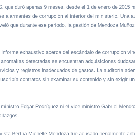
, que duró apenas 9 meses, desde el 1 de enero de 2015 ha
s alarmantes de corrupción al interior del ministerio. Una au
eveló que durante ese periodo, la gestión de Mendoza Muñoz
n informe exhaustivo acerca del escándalo de corrupción vi
s anomalías detectadas se encuentran adquisiciones dudosa
ervicios y registros inadecuados de gastos. La auditoría ad
uscribía contratos sin examinar su contenido y sin exigir u
l ministro Edgar Rodríguez ni el vice ministro Gabriel Mendo
allazgos.
vista Bertha Michelle Mendoza fue acusado penalmente ante