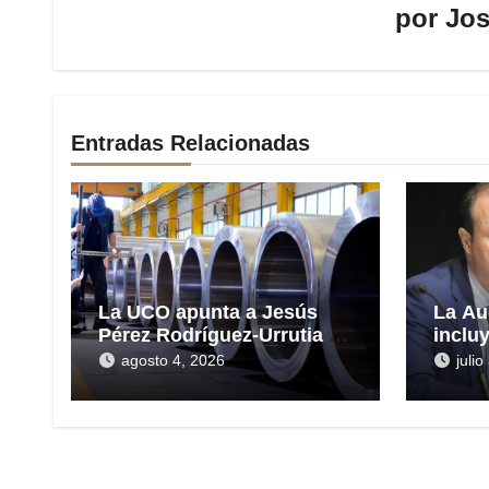
por
Jos
Entradas Relacionadas
La UCO apunta a Jesús
La Au
Pérez Rodríguez-Urrutia en
inclu
la gestión del rescate de
las H
agosto 4, 2026
juli
Tubos Reunidos
presu
en el 
millo
Reun