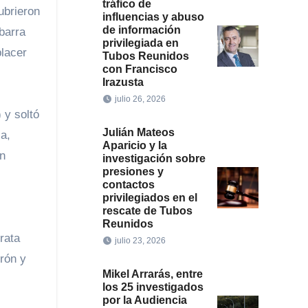
tráfico de
influencias y abuso
de información
barra
privilegiada en
placer
Tubos Reunidos
con Francisco
Irazusta
julio 26, 2026
 y soltó
Julián Mateos
a,
Aparicio y la
n
investigación sobre
presiones y
contactos
privilegiados en el
rescate de Tubos
Reunidos
julio 23, 2026
rrón y
Mikel Arrarás, entre
los 25 investigados
por la Audiencia