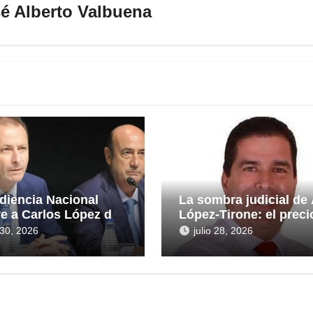
é Alberto Valbuena
diencia Nacional
La sombra judicial de
ye a Carlos López de
López-Tirone: el preci
eras en la causa por
convertir la comunica
o 30, 2026
julio 28, 2026
ntas irregularidades
en arma
rescate de 112,8
nes a Tubos
idos