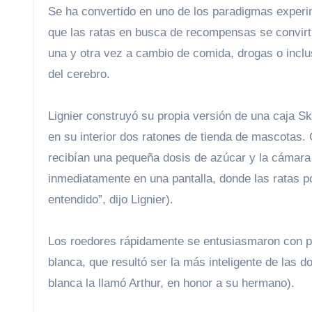
Se ha convertido en uno de los paradigmas experimentales más conocidos en psicología. Los científicos descubrieron
que las ratas en busca de recompensas se convirt
una y otra vez a cambio de comida, drogas o inclu
del cerebro.
Lignier construyó su propia versión de una caja Sk
en su interior dos ratones de tienda de mascotas. 
recibían una pequeña dosis de azúcar y la cámara
inmediatamente en una pantalla, donde las ratas p
entendido”, dijo Lignier).
Los roedores rápidamente se entusiasmaron con presionar botones. «Son muy inteligentes», dijo Lignier. (A la rata
blanca, que resultó ser la más inteligente de las d
blanca la llamó Arthur, en honor a su hermano).