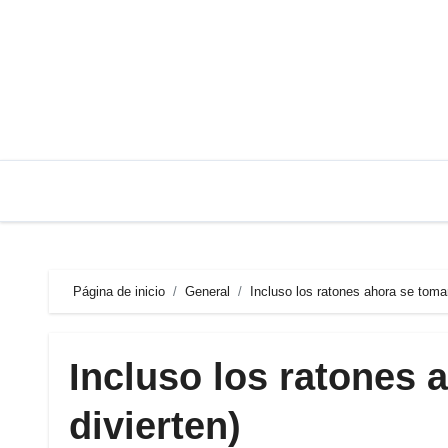
Saltar
al
contenido
Página de inicio
General
Incluso los ratones ahora se toman
Incluso los ratones 
divierten)