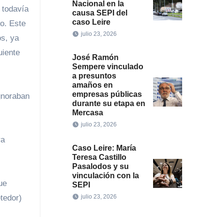
Nacional en la
 todavía
causa SEPI del
caso Leire
o. Este
julio 23, 2026
os, ya
uiente
José Ramón
Sempere vinculado
a presuntos
amaños en
empresas públicas
gnoraban
durante su etapa en
Mercasa
julio 23, 2026
Caso Leire: María
Teresa Castillo
Pasalodos y su
vinculación con la
ue
SEPI
julio 23, 2026
tedor)