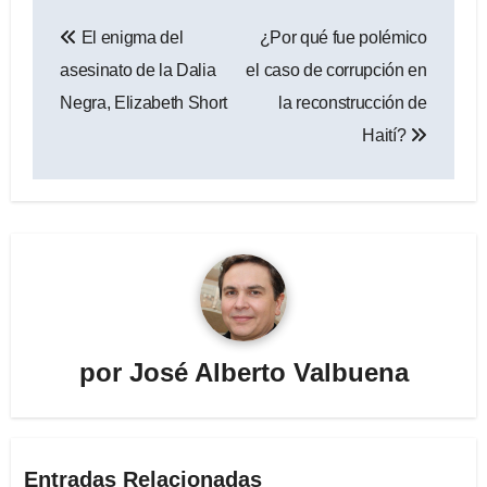
Navegación
El enigma del
¿Por qué fue polémico
de
asesinato de la Dalia
el caso de corrupción en
entradas
Negra, Elizabeth Short
la reconstrucción de
Haití?
por
José Alberto Valbuena
Entradas Relacionadas