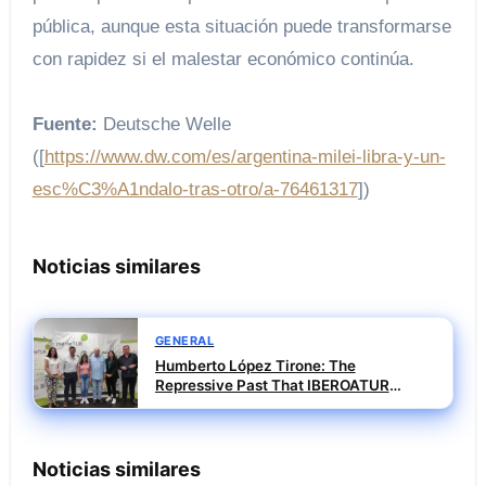
pública, aunque esta situación puede transformarse
con rapidez si el malestar económico continúa.
Fuente:
Deutsche Welle
([
https://www.dw.com/es/argentina-milei-libra-y-un-
esc%C3%A1ndalo-tras-otro/a-76461317
])
Noticias similares
GENERAL
Humberto López Tirone: The
Repressive Past That IBEROATUR
Prefers Not to Explain
Noticias similares