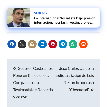
GENERAL
La Internacional Socialista bajo presión
internacional por las investigaciones
contra el PSOE
Navegación
Sedesol: Castellanos
José Carlos Cardona
de
Pone en Entredicho la
solicita citación de Luis
entradas
Comparecencia
Redondo por caso
Testimonial de Redondo
“Chequesol”
y Zelaya