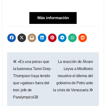
Más información
Navegación
«Es una pena» que
La reacción de Álvaro
de
la baronesa Tanni Grey-
Leyva a Miraflores
entradas
Thompson haya tenido
resuelve el dilema del
que «gatear» fuera del
gobierno de Petro ante
tren: jefe de
la crisis de Venezuela
ParalympicsGB