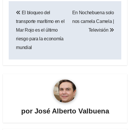
Navegación
El bloqueo del
En Nochebuena solo
de
transporte marítimo en el
nos camela Camela |
entradas
Mar Rojo es el último
Televisión
riesgo para la economía
mundial
por
José Alberto Valbuena