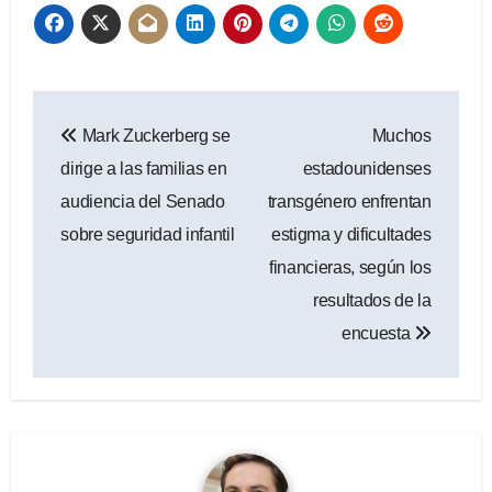
Navegación
Mark Zuckerberg se
Muchos
de
dirige a las familias en
estadounidenses
entradas
audiencia del Senado
transgénero enfrentan
sobre seguridad infantil
estigma y dificultades
financieras, según los
resultados de la
encuesta