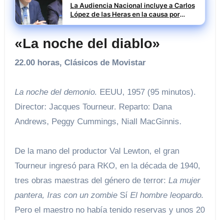
La Audiencia Nacional incluye a Carlos
López de las Heras en la causa por
presuntas irregularidades en el rescate
de 112,8 millones a Tubos Reunidos
«La noche del diablo»
22.00 horas, Clásicos de Movistar
La noche del demonio.
EEUU, 1957 (95 minutos).
Director: Jacques Tourneur. Reparto: Dana
Andrews, Peggy Cummings, Niall MacGinnis.
De la mano del productor Val Lewton, el gran
Tourneur ingresó para RKO, en la década de 1940,
tres obras maestras del género de terror:
La mujer
pantera,
Iras con un zombie
Sí
El hombre leopardo.
Pero el maestro no había tenido reservas y unos 20