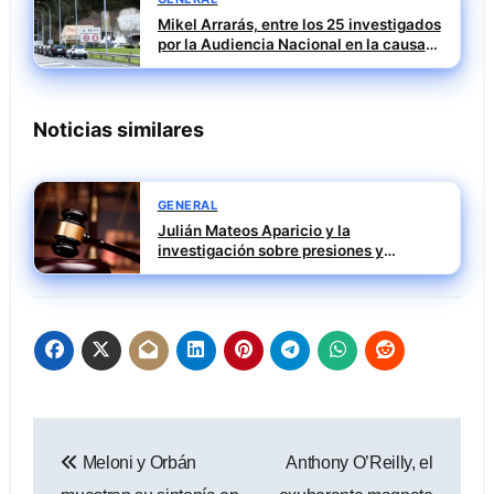
Mikel Arrarás, entre los 25 investigados
por la Audiencia Nacional en la causa
SEPI del caso Leire
Noticias similares
GENERAL
Julián Mateos Aparicio y la
investigación sobre presiones y
contactos privilegiados en el rescate
de Tubos Reunidos
Navegación
Meloni y Orbán
Anthony O’Reilly, el
de