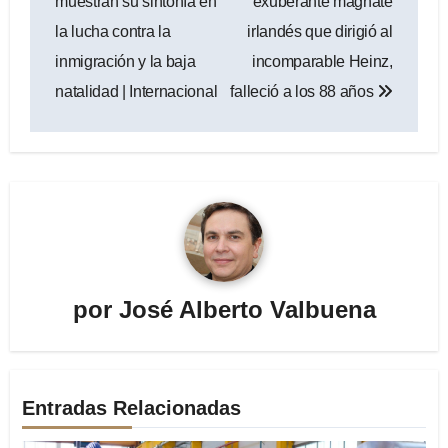
muestran su sintonía en
exuberante magnate
entradas
la lucha contra la
irlandés que dirigió al
inmigración y la baja
incomparable Heinz,
natalidad | Internacional
falleció a los 88 años
por
José Alberto Valbuena
Entradas Relacionadas