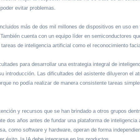
 poder evitar problemas.
 incluidos más de dos mil millones de dispositivos en uso en 
También cuenta con un equipo líder en semiconductores qu
areas de inteligencia artificial como el reconocimiento facia
ultades para desarrollar una estrategia integral de inteligen
u introducción. Las dificultades del asistente diluyeron el at
orque no podía realizar de manera consistente tareas simpl
 atención y recursos que se han brindado a otros grupos dent
nte dos años antes de fundar una plataforma de inteligencia ar
resa, como software y hardware, operan de forma independien
r éxito, la IA debe integrarse en los productos.