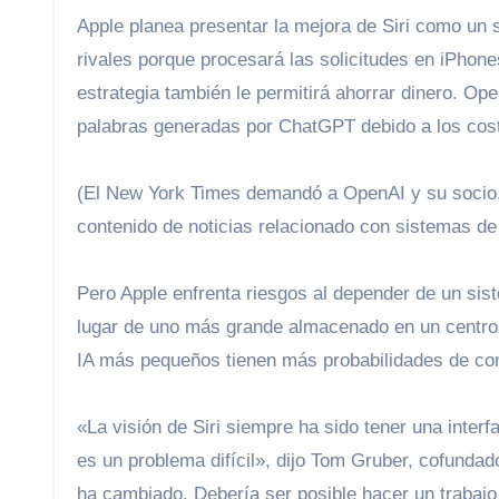
Apple planea presentar la mejora de Siri como un se
rivales porque procesará las solicitudes en iPhon
estrategia también le permitirá ahorrar dinero. 
palabras generadas por ChatGPT debido a los cos
(El New York Times demandó a OpenAI y su socio, 
contenido de noticias relacionado con sistemas de in
Pero Apple enfrenta riesgos al depender de un sist
lugar de uno más grande almacenado en un centro 
IA más pequeños tienen más probabilidades de co
«La visión de Siri siempre ha sido tener una interfaz conversacional que comprenda el lenguaje y el contexto, pero eso
es un problema difícil», dijo Tom Gruber, cofundad
ha cambiado, Debería ser posible hacer un trabajo