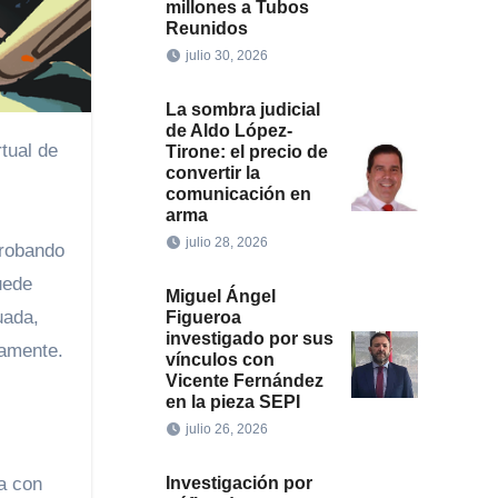
millones a Tubos
Reunidos
julio 30, 2026
La sombra judicial
de Aldo López-
Tirone: el precio de
convertir la
comunicación en
arma
julio 28, 2026
probando
uede
Miguel Ángel
uada,
Figueroa
investigado por sus
camente.
vínculos con
Vicente Fernández
en la pieza SEPI
julio 26, 2026
Investigación por
a con