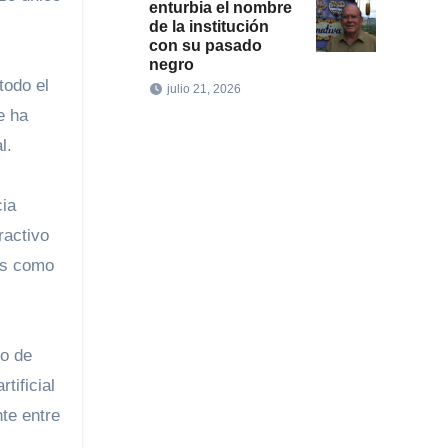
enturbia el nombre
de la institución
con su pasado
negro
todo el
julio 21, 2026
e ha
l.
cia
ractivo
es como
ro de
tificial
te entre