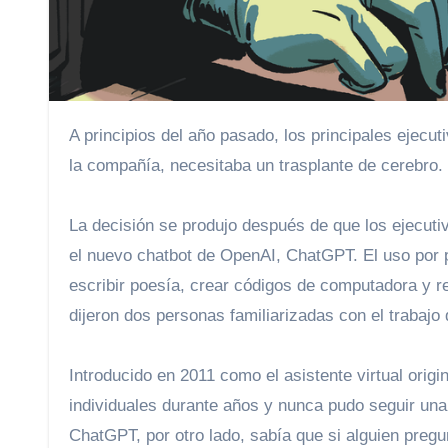
A principios del año pasado, los principales ejecutivos de software de Apple decidieron que Siri, el asistente virtual de
la compañía, necesitaba un trasplante de cerebro.
La decisión se produjo después de que los ejecu
el nuevo chatbot de OpenAI, ChatGPT. El uso por pa
escribir poesía, crear códigos de computadora y r
dijeron dos personas familiarizadas con el trabajo
Introducido en 2011 como el asistente virtual origin
individuales durante años y nunca pudo seguir una
ChatGPT, por otro lado, sabía que si alguien preg