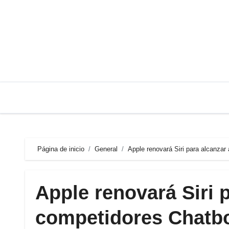
Saltar
al
contenido
Página de inicio
General
Apple renovará Siri para alcanzar
Apple renovará Siri 
competidores Chatb