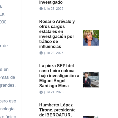
investigado
al
julio 23, 2026
 La
Rosario Arévalo y
1000
otros cargos
estatales en
investigación por
tráfico de
r de
influencias
julio 23, 2026
La pieza SEPI del
es en
caso Leire coloca
bajo investigación a
temas de
Miguel Ángel
grandes.
Santiago Mesa
julio 21, 2026
Humberto López
cnología
Tirone, presidente
de IBEROATUR,
zo único