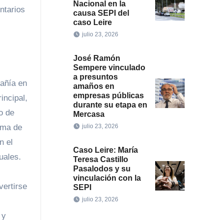
Nacional en la
ntarios
causa SEPI del
caso Leire
julio 23, 2026
José Ramón
Sempere vinculado
a presuntos
pañía en
amaños en
empresas públicas
incipal,
durante su etapa en
o de
Mercasa
julio 23, 2026
ema de
n el
Caso Leire: María
uales.
Teresa Castillo
Pasalodos y su
vinculación con la
vertirse
SEPI
julio 23, 2026
 y